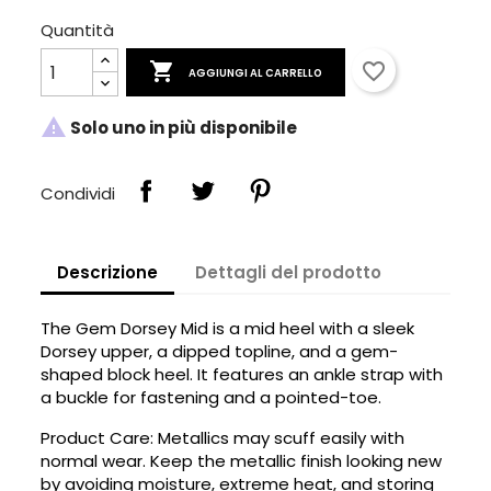
Quantità

favorite_border
AGGIUNGI AL CARRELLO

Solo uno in più disponibile
Condividi
×
×
Crea lista dei desideri
Descrizione
Dettagli del prodotto
Accedi
The Gem Dorsey Mid is a mid heel with a sleek
×
Devi avere effettuato l'accesso per salvare dei
Nome lista dei desideri
Aggiungi alla lista dei desideri
Dorsey upper, a dipped topline, and a gem-
prodotti nella tua lista dei desideri.
shaped block heel. It features an ankle strap with
a buckle for fastening and a pointed-toe.
Crea una nuova lista
add_circle_outline
Annulla
Accedi
Product Care: Metallics may scuff easily with
Annulla
Crea lista dei desideri
normal wear. Keep the metallic finish looking new
by avoiding moisture, extreme heat, and storing