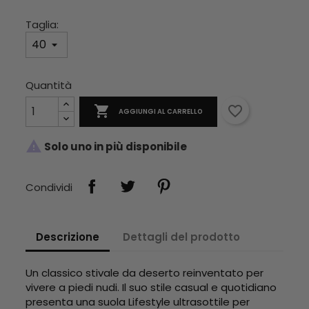
Taglia:
Quantità

favorite_border
AGGIUNGI AL CARRELLO

Solo uno in più disponibile
Condividi
Descrizione
Dettagli del prodotto
Un classico stivale da deserto reinventato per
vivere a piedi nudi.
Il suo stile casual e quotidiano
presenta una suola Lifestyle ultrasottile per