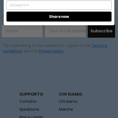
Subscribe to our newsletter and enjoy exclusive offers,
updates, and more!
Share now
Subscribe
*By subscribing to the newsletter, I agree to the
Terms &
conditions
and the
Privacy policy
SUPPORTO
CHI SIAMO
Contatto
Chi siamo
Spedizione
Marche
Resi e cambi