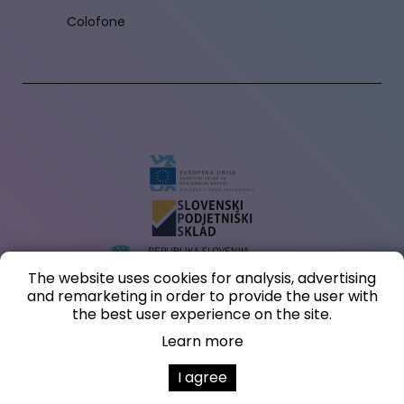
Colofone
The website uses cookies for analysis, advertising
and remarketing in order to provide the user with
L'investimento nella creazione di un negozio online e di un sito web (nell'ambito
the best user experience on the site.
del voucher per il marketing digitale) è cofinanziato dalla Repubblica di Slovenia
e dall'Unione Europea dal Fondo europeo di sviluppo regionale.
Learn more
I agree