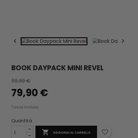


BOOK DAYPACK MINI REVEL
99,90 €
79,90 €
Tasse incluse
Quantità

favorite_border
AGGIUNGI AL CARRELLO