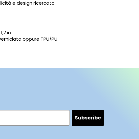
×
cità e design ricercato.
×
sta
,2 in
verniciata oppure TPU/PU
Subscribe