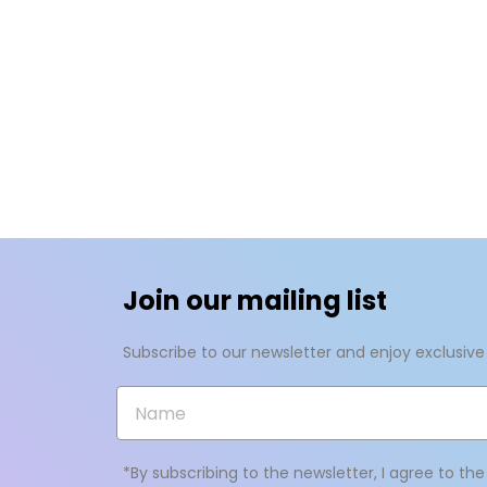
A
De
No
A
dei
add_circle_outline
Join our mailing list
Subscribe to our newsletter and enjoy exclusive
*By subscribing to the newsletter, I agree to th