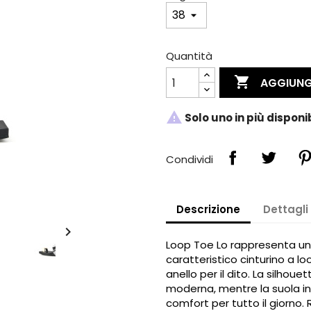
Quantità

AGGIUNG

Solo uno in più disponi
Condividi
Descrizione
Dettagli

Loop Toe Lo rappresenta un’e
caratteristico cinturino a l
anello per il dito. La silhou
moderna, mentre la suola 
comfort per tutto il giorno. 
rea lista dei desideri