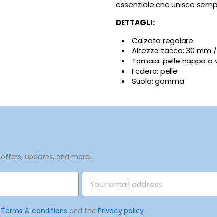
ccedi
essenziale che unisce sempli
DETTAGLI:
vi avere effettuato l'accesso per salvare dei prodotti nella tua li
me lista dei desideri
ggiungi alla lista dei desideri
 desideri.
Calzata regolare
Altezza tacco: 30 mm / 1
Crea una nuova lista
Tomaia: pelle nappa o 
Fodera: pelle
Annulla
Accedi
Annulla
Crea lista dei desideri
Suola: gomma
 offers, updates, and more!
e
Terms & conditions
and the
Privacy policy