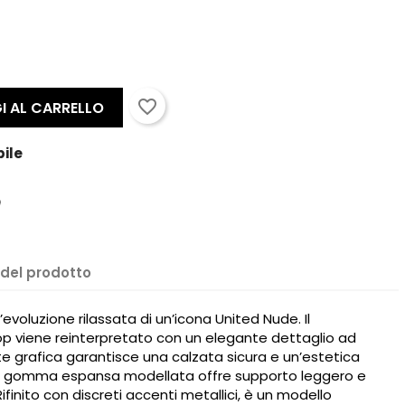
favorite_border
I AL CARRELLO
bile
 del prodotto
voluzione rilassata di un’icona United Nude. Il
oop viene reinterpretato con un elegante dettaglio ad
ette grafica garantisce una calzata sicura e un’estetica
in gomma espansa modellata offre supporto leggero e
×
Rifinito con discreti accenti metallici, è un modello