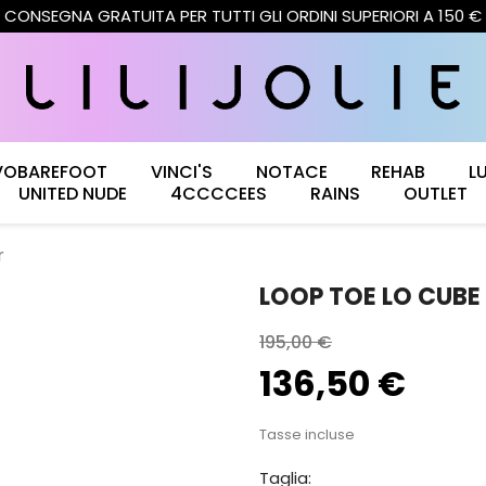
ISCRIVITI ALLA NOSTRA NEWSLETTER E RICEVI OFFERTE ESCLUSIV
CONSEGNA GRATUITA PER TUTTI GLI ORDINI SUPERIORI A 150 €
VOBAREFOOT
VINCI'S
NOTACE
REHAB
L
UNITED NUDE
4CCCCEES
RAINS
OUTLET
r
LOOP TOE LO CUBE 
195,00 €
136,50 €
Tasse incluse
Taglia: