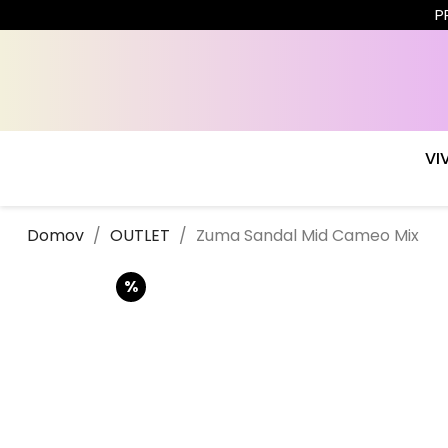
P
VI
Domov
OUTLET
Zuma Sandal Mid Cameo Mix
%