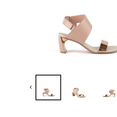

U
P