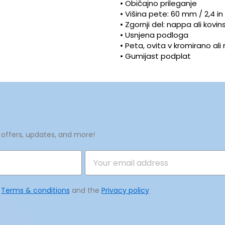
• Običajno prileganje
• Višina pete: 60 mm / 2,4 in
e seznama želja
a seznam želja
 shranjevanje izdelkov na seznam želja morate biti prijavljeni.
• Zgornji del: nappa ali kovin
• Usnjena podloga
Ustvari nov seznam
• Peta, ovita v kromirano al
Prekliči
Prijava
• Gumijast podplat
Prekliči
Ustvarite seznam želja
 offers, updates, and more!
e
Terms & conditions
and the
Privacy policy