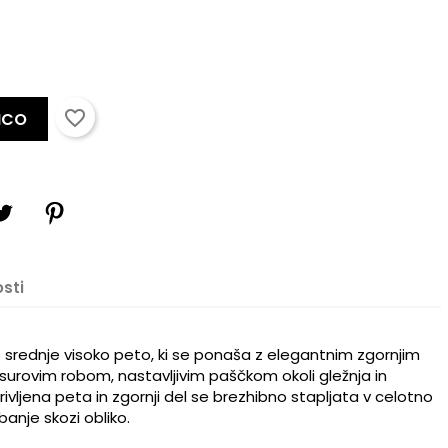
favorite_border
ICO
sti
 srednje visoko peto, ki se ponaša z elegantnim zgornjim
surovim robom, nastavljivim paščkom okoli gležnja in
rivljena peta in zgornji del se brezhibno stapljata v celotno
×
banje skozi obliko.
×