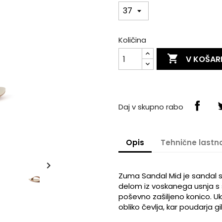
Količina

V KOŠAR
Daj v skupno rabo
Opis
Tehnične lastno

Zuma Sandal Mid je sandal s
delom iz voskanega usnja s 
poševno zašiljeno konico. Uk
stvarite seznam želja
obliko čevlja, kar poudarja gi
rijava