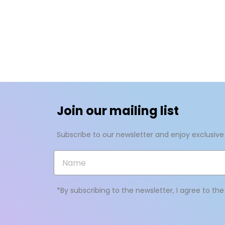
Im
N
Za
add_circle_outline
Join our mailing list
Subscribe to our newsletter and enjoy exclusive
*By subscribing to the newsletter, I agree to th