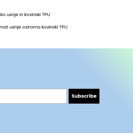
×
sko usnje in kovinski TPU
i mat usnje oziroma kovinski TPU
Subscribe