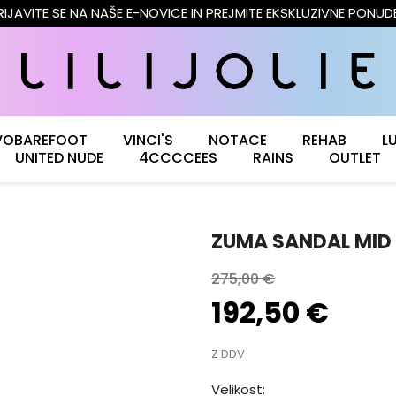
RIJAVITE SE NA NAŠE E-NOVICE IN PREJMITE EKSKLUZIVNE PONUD
VOBAREFOOT
VINCI'S
NOTACE
REHAB
L
UNITED NUDE
4CCCCEES
RAINS
OUTLET
ZUMA SANDAL MID
275,00 €
192,50 €
Z DDV
Velikost: