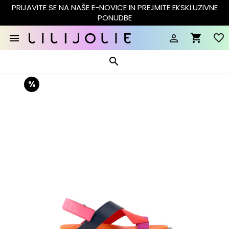
PRIJAVITE SE NA NAŠE E-NOVICE IN PREJMITE EKSKLUZIVNE
PONUDBE
shopping_cart
favorite_border


search
%