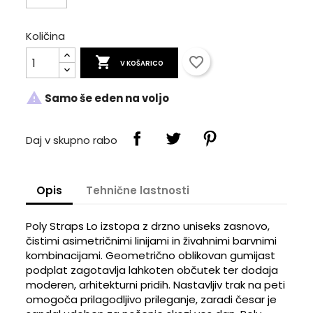
Količina

favorite_border
V KOŠARICO

Samo še eden na voljo
Daj v skupno rabo
Opis
Tehnične lastnosti
Poly Straps Lo izstopa z drzno uniseks zasnovo,
čistimi asimetričnimi linijami in živahnimi barvnimi
kombinacijami. Geometrično oblikovan gumijast
podplat zagotavlja lahkoten občutek ter dodaja
moderen, arhitekturni pridih. Nastavljiv trak na peti
×
×
Ustvarite seznam želja
omogoča prilagodljivo prileganje, zaradi česar je
Prijava