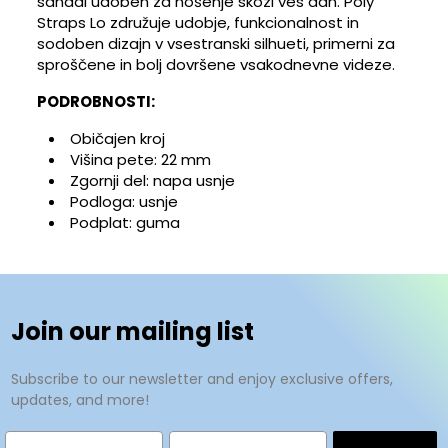
sandal udoben za nošenje skozi ves dan. Poly
Straps Lo združuje udobje, funkcionalnost in
×
Za shranjevanje izdelkov na seznam želja morate
Ime seznama želja
Na seznam želja
sodoben dizajn v vsestranski silhueti, primerni za
biti prijavljeni.
sproščene in bolj dovršene vsakodnevne videze.
Ustvari nov seznam
add_circle_outline
PODROBNOSTI:
Prekliči
Prijava
Prekliči
Ustvarite seznam želja
Običajen kroj
Višina pete: 22 mm
Zgornji del: napa usnje
Podloga: usnje
Podplat: guma
Join our mailing list
Subscribe to our newsletter and enjoy exclusive offers,
updates, and more!