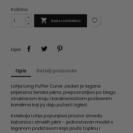
Količina

favorite_border
DODAJ U KOŠARICU
Dijeli
Opis
Detalji proizvoda
Lohja Long Puffer Curve Jacket je lagana
prijelazna ženska jakna, prepoznatljiva po blago
strukiranom kroju i karakterističnim prošivenim
kanalima koji joj daju pufasti izgled.
Kolekcija Lohja popunjava prostor između
kabanica i zimskih jakni – jednostavan model s
laganom podstavom koja pruža toplinu i